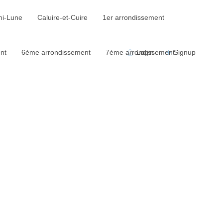
mi-Lune
Caluire-et-Cuire
1er arrondissement
nt
6ème arrondissement
7ème arrondissement
Login
Signup
Voyageurs