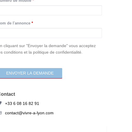
uméro de mobile
*
om de l'annonce
*
onsentement
n cliquant sur "Envoyer la demande" vous acceptez
es conditions et la politique de confidentialité.
ontact
+33 6 08 16 82 91
contact@vivre-a-lyon.com