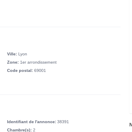
 à tous vos besoins : grand réfrigérateur-congélateur, four
e, machine à café, bouilloire et tous les ustensiles nécessaires
able à manger conviviale.
canapé d’angle, idéal pour des moments de détente ou pour
Ville:
Lyon
s chacune d’un lit double standard (140×200 cm) et d’une
Zone:
1er arrondissement
rt optimal, les draps et serviettes sont inclus, vous permettant
Code postal:
69001
’un lavabo et d’espaces de rangement.
r organiser une visite et découvrir ce splendide appartement
Identifiant de l'annonce:
38391
Chambre(s):
2