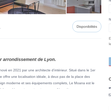
N
N
Disponibilités
1
c
E
l
er arrondissement de Lyon.
vé en 2021 par une architecte d’intérieur. Situé dans le 1er
ffre une localisation idéale, à deux pas de la place des
C
sign moderne et ses équipements complets, Le Moana est le
que à Lyon. L’appartement se trouve au 4ème étage sans ascenseur