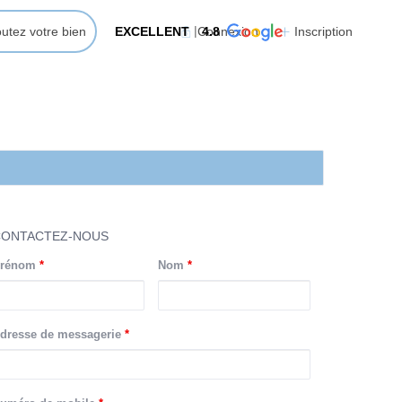
outez votre bien
EXCELLENT
Connexion
4.8
Inscription
CONTACTEZ-NOUS
rénom
*
Nom
*
dresse de messagerie
*