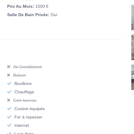
 des pentes de la Croix-Rousse.
Prix Au Mois:
1500 €
Salle De Bain Privée:
Oui
Lyon, cet appartement bénéficie d’une localisation stratégique
radel
’ : 5 minutes à pied
Air Conditionné
Balcon
Bouilloire
tiques
: accessibles à pied
Chauffage
immédiate
Coin bureau
Cuisine équipée
Fer à repasser
minutes à pied
Internet
ades ou des footings
Lave linge