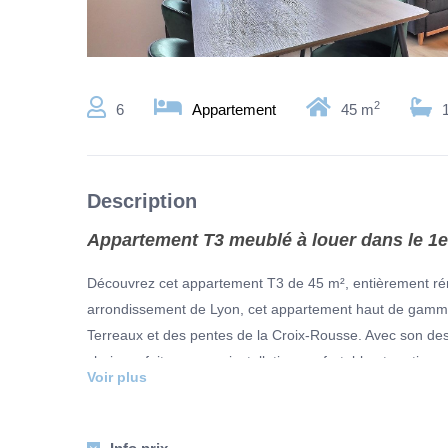
2
6
Appartement
45 m
Description
Appartement T3 meublé à louer dans le 1
Découvrez cet appartement T3 de 45 m², entièrement réno
arrondissement de Lyon, cet appartement haut de gamme o
Terreaux et des pentes de la Croix-Rousse. Avec son de
choix parfait pour une installation confortable et prati
Voir plus
et propose un espace chaleureux et fonctionnel.
– Un intérieur chaleureux et fonctionnel.