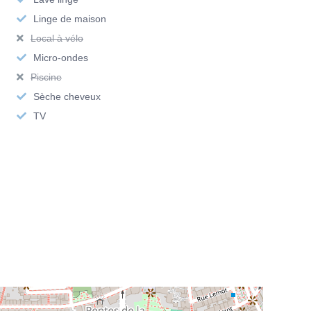
 pour ses galeries d’art et son esprit convivial
Linge de maison
Local à vélo
s peuvent se faire à pied ou à vélo, vous permettant de profiter
Micro-ondes
Piscine
Sèche cheveux
TV
et appartement meublé situé dans le 1er arrondissement de
Lyon ?
agence Vivre à Lyon
!
ance
actuellement disponibles à la location courte durée.