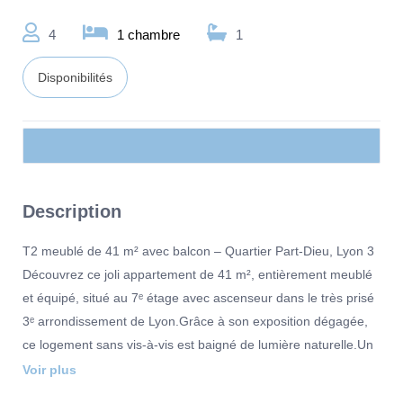
4
1 chambre
1
Disponibilités
Description
T2 meublé de 41 m² avec balcon – Quartier Part-Dieu, Lyon 3
Découvrez ce joli appartement de 41 m², entièrement meublé
et équipé, situé au 7ᵉ étage avec ascenseur dans le très prisé
3ᵉ arrondissement de Lyon.Grâce à son exposition dégagée,
ce logement sans vis-à-vis est baigné de lumière naturelle.Un
lieu de vie contemporain, calme et pratique, idéal pour un
Voir plus
étudiant, un jeune actif ou un couple.