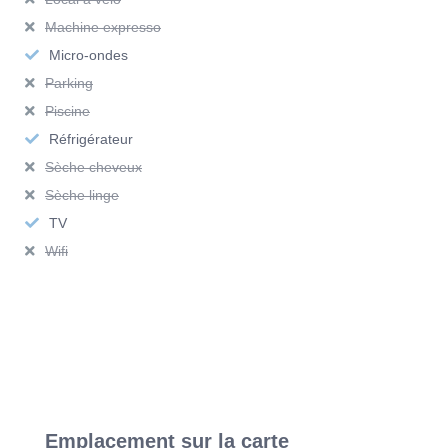
Contactez l’agence Vivre à Lyon !
Machine expresso
Retrouvez tous nos appartements meublés en France
Micro-ondes
actuellement disponibles à la location courte durée.
Parking
Piscine
Réfrigérateur
Sèche cheveux
Sèche linge
TV
Wifi
Emplacement sur la carte