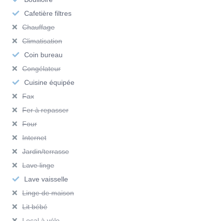
plusieurs écoles et universités, notamment :
Cafetière filtres
Chauffage
Université Jean Moulin Lyon 3
Climatisation
INSEEC Business School
Coin bureau
Congélateur
Campus Manufacture des Tabacs.
Cuisine équipée
Ces établissements sont accessibles en transports en
Fax
commun ou à vélo.
Fer à repasser
Four
Transports à proximité immédiate
Internet
Tram T1 – arrêt Thiers-Lafayette : à 2 minutes à piedGare
Jardin/terrasse
Part-Dieu (métro B, trains, bus, trams) : à 8 minutes à
Lave linge
piedAccès rapide au centre-ville de Lyon et aux grands axes
Lave vaisselle
routiers
Linge de maison
Vous souhaitez en savoir plus sur la location de ce studio non-
Lit bébé
meublé situé dans le 3ème arrondissement de Lyon ?
Local à vélo