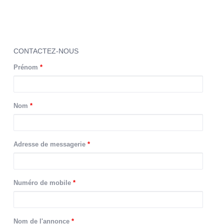
Retrouvez tous nos
appartements meublés en France
actuellement disponibles à la location courte durée.
CONTACTEZ-NOUS
Prénom
*
Nom
*
Adresse de messagerie
*
Numéro de mobile
*
Nom de l'annonce
*