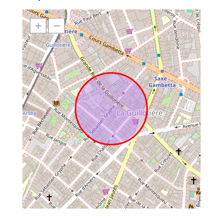
Université Lyon 3
– 15 minutes en transports en commun
Sciences Po Lyon
– 8 minutes à pied
EM Lyon – Campus Hôtel de Ville
– 5 minutes à pied
INSEEC, ECEMA, ESDES, ISEG
– 15 à 20 minutes en
transport
Vous bénéficiez donc
d’un accès rapide et pratique aux
principales universités et écoles du centre de Lyon.
En même
temps
, le quartier reste calme et agréable. Cela permet de
travailler ou d’étudier dans de bonnes conditions.
Vous souhaitez en savoir plus sur la location de cet
appartement meublé situé dans le 7ème arrondissement
de Lyon ?
Contactez l’agence Vivre à Lyon
!