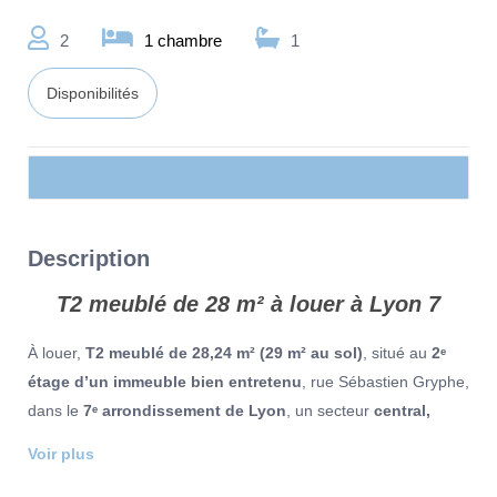
2
1 chambre
1
Disponibilités
Description
T2 meublé de 28 m² à louer à
Lyon
7
À louer,
T2 meublé de 28,24 m² (29 m² au sol)
, situé au
2ᵉ
étage d’un immeuble bien entretenu
, rue Sébastien Gryphe,
dans le
7ᵉ arrondissement de Lyon
, un secteur
central,
dynamique et recherché
.
Voir plus
L’appartement est
lumineux, fonctionnel et entièrement
équipé
, prêt à accueillir ses futurs occupants.