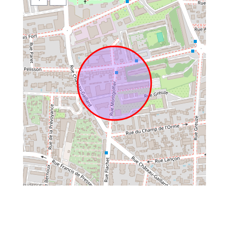
Transports en commun
: bus et tramway menant
rapidement au centre de Lyon
Centre des congrès de Lyon
à quelques minutes
Campus universitaire de La Doua
accessible à pied ou
en tram
Commerces et services de proximité
: supermarché,
boulangerie, pharmacie, banque, pressing
Espaces verts, pistes cyclables, restaurants de quartier
Vous souhaitez en savoir plus sur la location de ce T2
meublé situé à Villeurbanne ?
Contactez l’agence Vivre à Lyon
!
Retrouvez tous nos
appartements meublés en France
actuellement disponibles à la location courte durée.