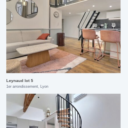
Leynaud lot 5
1er arrondissement
,
Lyon