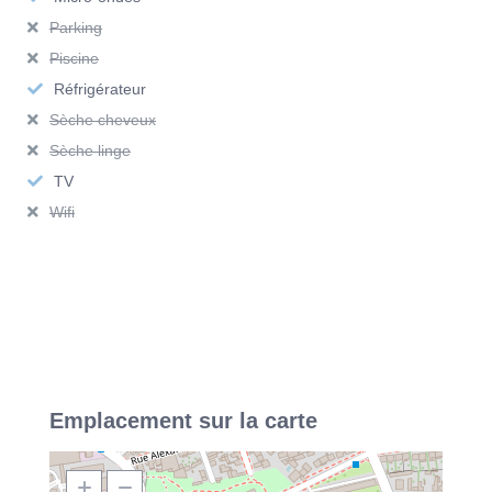
garage privé inclus
Parking
Piscine
Un vrai plus pour la vie en ville, avec stationnement sécurisé et
Réfrigérateur
confort thermique été comme hiver.
Sèche cheveux
–
Vous souhaitez en savoir plus ?
Sèche linge
TV
N’hésitez pas à contacter notre agence
Vivre à Lyon
pour
Wifi
organiser une visite et découvrir ce T2 meublé à Lyon !
Une localisation stratégique entre
Villeurbanne et Lyon
L’appartement se trouve dans un
secteur recherché
de
Villeurbanne, au calme tout en étant à proximité immédiate
Emplacement sur la carte
des grands pôles d’activité de l’agglomération lyonnaise.
À proximité :