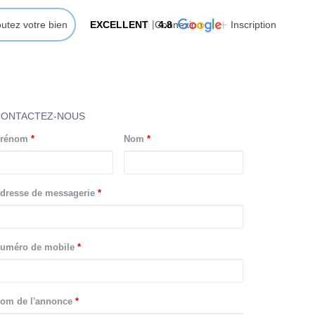
outez votre bien
EXCELLENT
Connexion
4.8
Inscription
CONTACTEZ-NOUS
rénom
*
Nom
*
dresse de messagerie
*
uméro de mobile
*
om de l'annonce
*