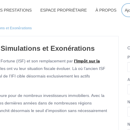
S PRESTATIONS
ESPACE PROPRIÉTAIRE
À PROPOS
Aj
ions et Exonérations
 Simulations et Exonérations
P
la Fortune (ISF) et son remplacement par
l’Impôt sur la
s ont vu leur situation fiscale évoluer. Là où l’ancien ISF
 de l’IFI cible désormais exclusivement les actifs
A
eure pour de nombreux investisseurs immobiliers. Avec la
N
 ces dernières années dans de nombreuses régions
anchit désormais le seuil d’imposition sans nécessairement
N