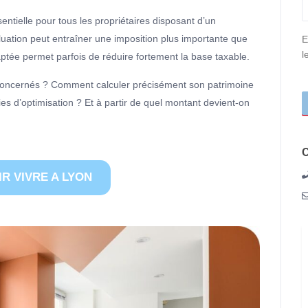
ntielle pour tous les propriétaires disposant d’un
luation peut entraîner une imposition plus importante que
c
E
l
aptée permet parfois de réduire fortement la base taxable.
 concernés ? Comment calculer précisément son patrimoine
ies d’optimisation ? Et à partir de quel montant devient-on
C
R VIVRE A LYON