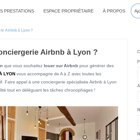
S PRESTATIONS
ESPACE PROPRIÉTAIRE
À PROPOS
Aj
rie Airbnb à Lyon ?
onciergerie Airbnb à Lyon ?
P
on
que vous souhaitez
louer sur Airbnb
pour générer des
 À LYON
vous accompagne de A à Z avec toutes les
if. Faire appel à une conciergerie spécialisée Airbnb à Lyon
A
bilité tout en déléguant les tâches chronophages !
N
N