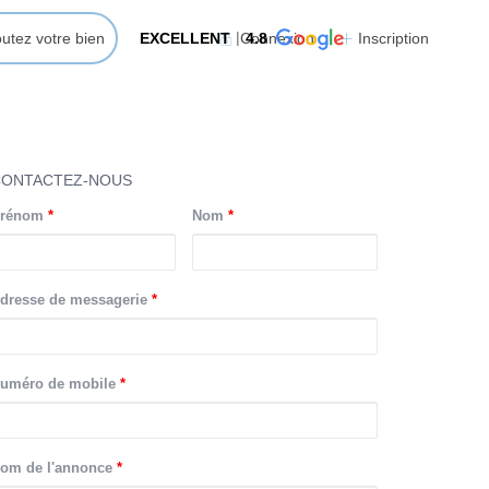
outez votre bien
EXCELLENT
Connexion
4.8
Inscription
CONTACTEZ-NOUS
rénom
*
Nom
*
dresse de messagerie
*
uméro de mobile
*
om de l'annonce
*