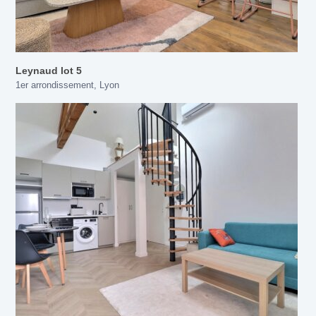
Leynaud lot 5
1er arrondissement
,
Lyon