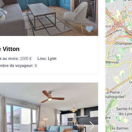
 Vitton
x au mois:
1500 €
Lieu:
Lyon
mbre de voyageur:
6